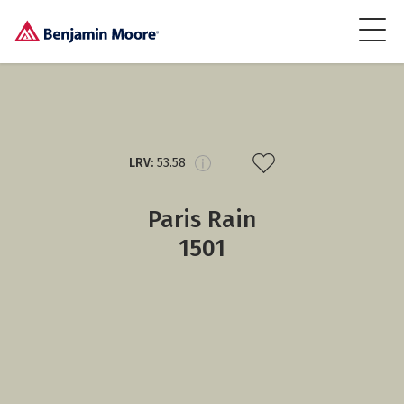
LRV:
53.58
Paris Rain
1501