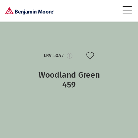
LRV:
50.97
Woodland Green
459