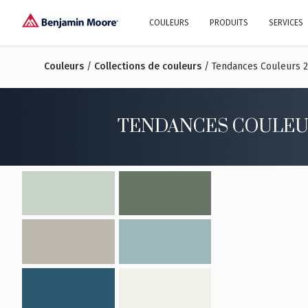
COULEURS
PRODUITS
SERVICES
Couleurs
/
Collections de couleurs
Explorez nos couleurs
/ Tendances Couleurs 
Pourquoi choisir
Histoire
Benjamin Moore®?
Familles de couleurs
Collections de couleurs
TENDANCES COULEU
Peintures Intérieures
Design et décoration d’intérieur
Trouver l’inspiration
Peintur
Trucs e