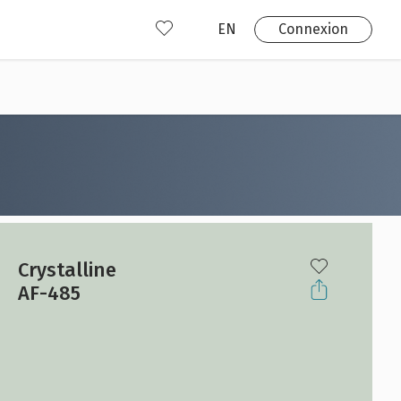
EN
Connexion
s
 produits
Où nous trouver?
 avez déjà un compte?
Connexion
Crystalline
AF-485