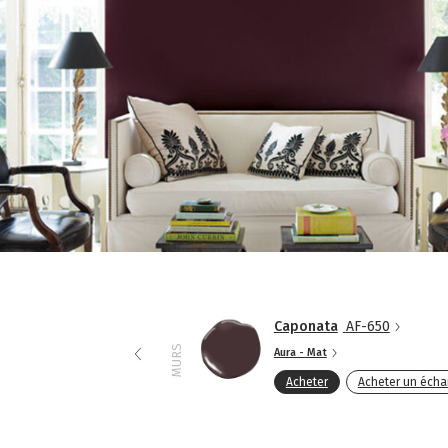
Caponata
AF-650
MURS
Aura - Mat
Acheter
Acheter un échan