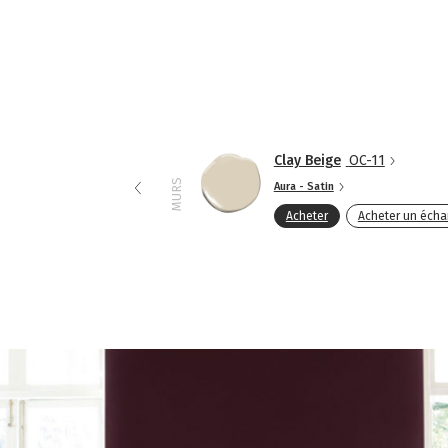
Clay Beige
OC-11
MURS
Aura - Satin
Acheter
Acheter un échan