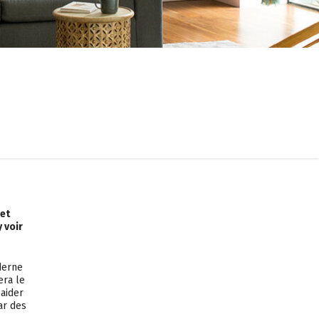
cet
 voir
derne
era le
 aider
ar des