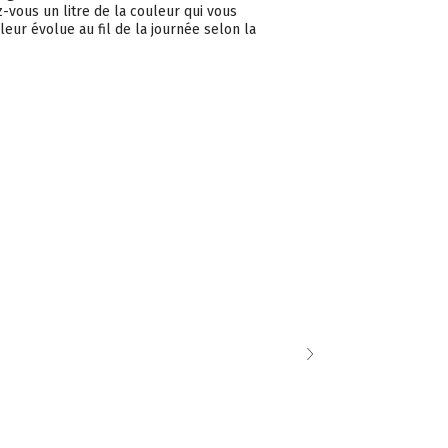
vous un litre de la couleur qui vous
leur évolue au fil de la journée selon la
Chantilly
DÉTAILS
ADVANCE - S
Acheter