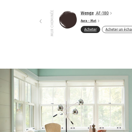
MUR CHEMINÉE
Wenge
AF-180
Aura - Mat
Acheter
Acheter un échan