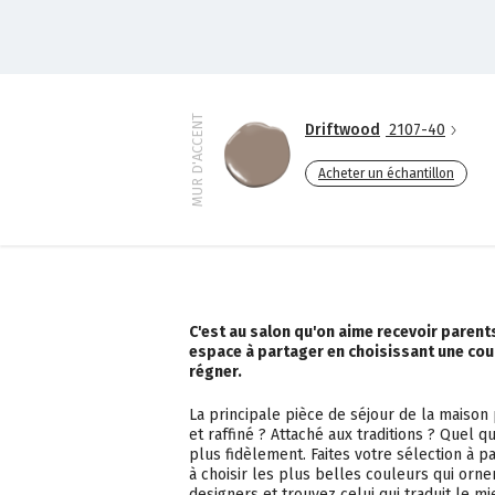
MUR D'ACCENT
Driftwood
2107-40
Acheter un échantillon
C'est au salon qu'on aime recevoir paren
espace à partager en choisissant une cou
régner.
La principale pièce de séjour de la maison
et raffiné ? Attaché aux traditions ? Quel qu
plus fidèlement. Faites votre sélection à pa
à choisir les plus belles couleurs qui or
designers et trouvez celui qui traduit le m