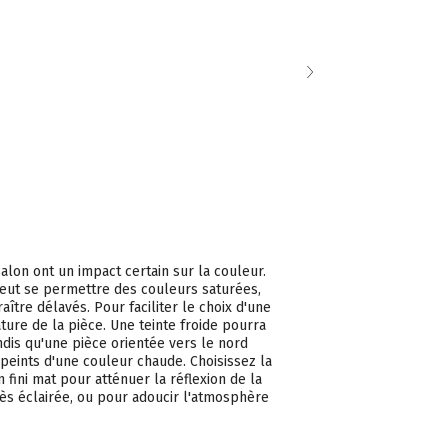
Wind's Br
MUR BLANC
Aura - Mat
Acheter
alon ont un impact certain sur la couleur.
eut se permettre des couleurs saturées,
aître délavés. Pour faciliter le choix d'une
ure de la pièce. Une teinte froide pourra
ndis qu'une pièce orientée vers le nord
 peints d'une couleur chaude. Choisissez la
fini mat pour atténuer la réflexion de la
ès éclairée, ou pour adoucir l'atmosphère