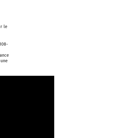
r le
108-
gance
 une