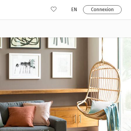
EN
Connexion
s
 produits
Où nous trouver?
 avez déjà un compte?
Connexion