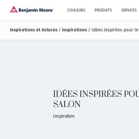
COULEURS
PRODUITS
SERVICES
Inspirations et Astuces
/
Explorez nos couleurs
Inspirations
/ Idées inspirées pour le
Pourquoi choisir
Histoire
Benjamin Moore®?
Familles de couleurs
Collections de couleurs
Peintures Intérieures
Design et décoration d’intérieur
Trouver l’inspiration
Peintur
Trucs e
IDÉES INSPIRÉES PO
SALON
Inspiration