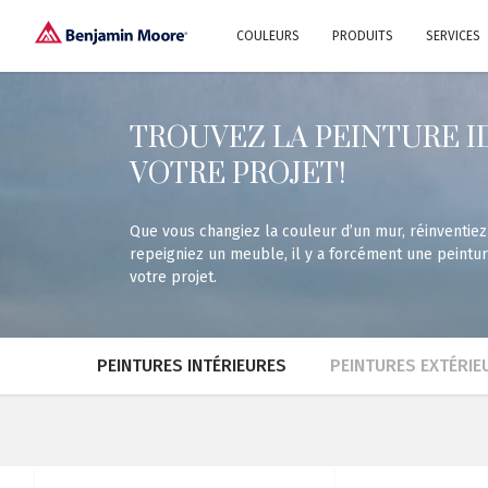
COULEURS
PRODUITS
SERVICES
Explorez nos couleurs
Pourquoi choisir
Histoire
Benjamin Moore®?
TROUVEZ LA PEINTURE I
Familles de couleurs
VOTRE PROJET!
Collections de couleurs
Peintures Intérieures
Design et décoration d’intérieur
Trouver l’inspiration
Peintur
Trucs e
Que vous changiez la couleur d’un mur, réinventiez
repeigniez un meuble, il y a forcément une peintu
votre projet.
PEINTURES INTÉRIEURES
PEINTURES EXTÉRIE