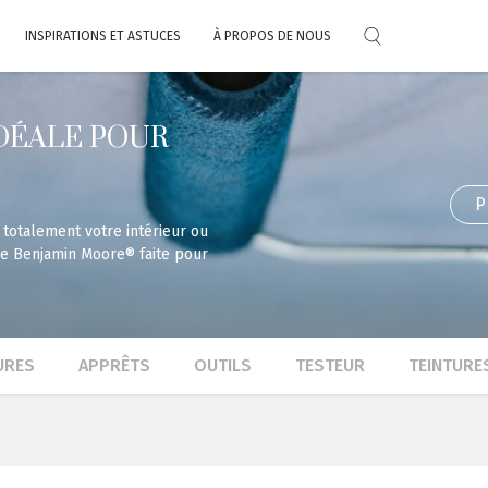
INSPIRATIONS ET ASTUCES
À PROPOS DE NOUS
Сhoisissez votre couleur
Protection de
Teintures Boiseries
Avis des clients
Apprêts
Nos Technologie
Tous les
l’environnement
exclusives
DÉALE POUR
Télécharger les nuanciers
Application mobile
Vous
P
es Extérieures
t astuces
Réalisation de travaux
 totalement votre intérieur ou
re Benjamin Moore® faite pour
URES
APPRÊTS
OUTILS
TESTEUR
TEINTURE