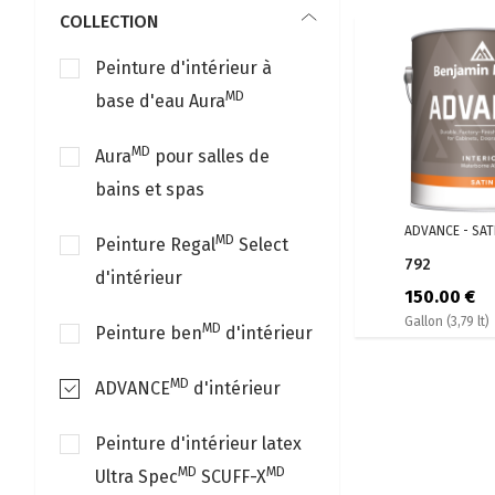
COLLECTION
Peinture d'intérieur à
MD
base d'eau Aura
MD
Aura
pour salles de
bains et spas
ADVANCE - SAT
MD
Peinture Regal
Select
792
d'intérieur
150.00 €
Gallon (3,79 lt)
MD
Peinture ben
d'intérieur
MD
ADVANCE
d'intérieur
Peinture d'intérieur latex
MD
MD
Ultra Spec
SCUFF-X