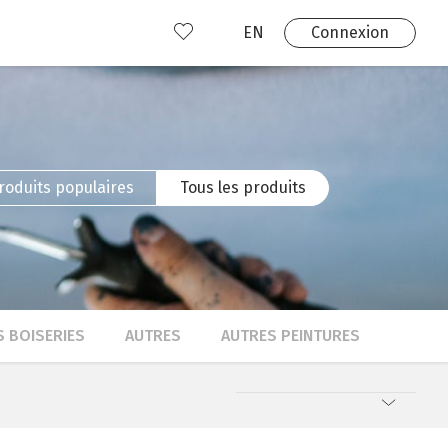
EN
Connexion
s
 produits
Où nous trouver?
 avez déjà un compte?
Connexion
roduits populaires
Tous les produits
S BOISERIES
AUTRES
AUTRES PEINTURES
Pertinence